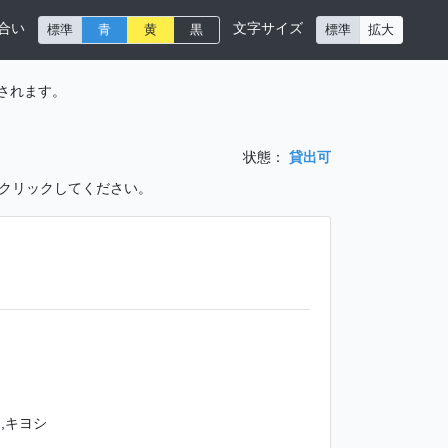
合い
文字サイズ
標準
青
黄
黒
標準
拡大
されます。
状態：
貸出可
をクリックしてください。
,キヨシ