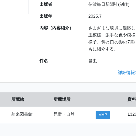
出版者
信濃毎日新聞社(制作)
出版年
2025.7
内容（内容紹介）
さまざまな環境に適応し
玉模様、派手な色や模様
様子、餌と口の形の7章
もに紹介する。
件名
昆虫
詳細情報
所蔵館
所蔵場所
資料
勿来図書館
児童・自然
132
MAP