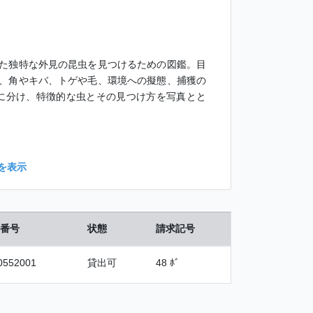
た独特な外見の昆虫を見つけるための図鑑。目
、角やキバ、トゲや毛、環境への擬態、捕獲の
に分け、特徴的な虫とその見つけ方を写真とと
を表示
番号
状態
請求記号
0552001
貸出可
48 ﾎﾞ