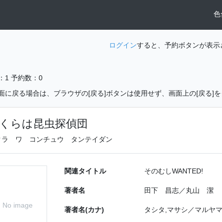
色
ログイン
すると、予約ボタンが表示
：1
予約数：0
面に戻る場合は、ブラウザの[戻る]ボタンは使用せず、画面上の[戻る]
くらは昆虫探偵団
クラ ワ コンチュウ タンテイダン
関連タイトル
そのむしWANTED!
著者名
田下 昌志／丸山 潔
No image
著者名(カナ)
タシタ,マサシ／マルヤマ