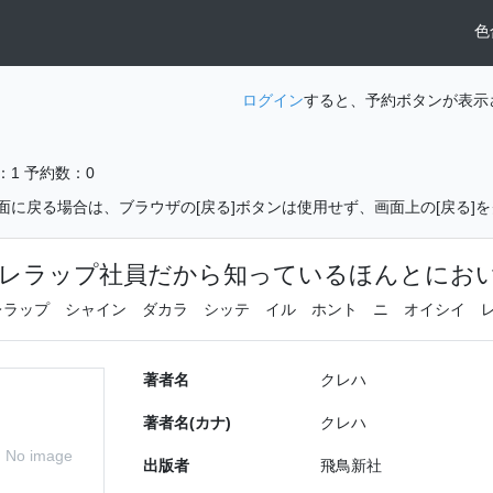
色
ログイン
すると、予約ボタンが表示
：1
予約数：0
面に戻る場合は、ブラウザの[戻る]ボタンは使用せず、画面上の[戻る]
レラップ社員だから知っているほんとにお
レラップ シャイン ダカラ シッテ イル ホント ニ オイシイ 
著者名
クレハ
著者名(カナ)
クレハ
No image
出版者
飛鳥新社