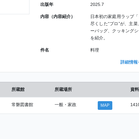
出版年
2025.7
内容（内容紹介）
日本初の家庭用ラップ「
尽くした“プロ”が、主
ーバッグ、クッキングシ
を紹介。
件名
料理
詳細情報
所蔵館
所蔵場所
資料
常磐図書館
一般・家政
141
MAP