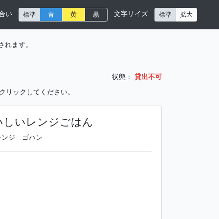
合い
文字サイズ
標準
青
黄
黒
標準
拡大
されます。
状態：
貸出不可
をクリックしてください。
いしいレンジごはん
レンジ ゴハン