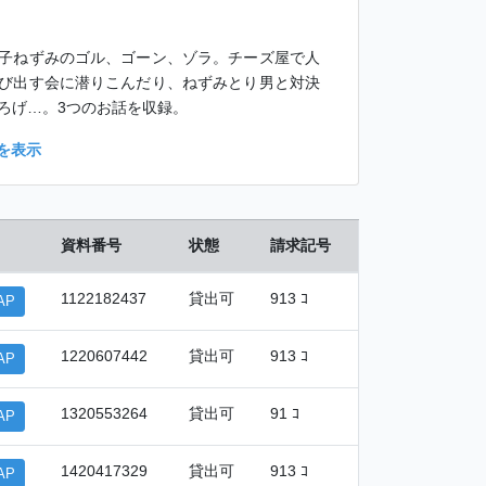
子ねずみのゴル、ゴーン、ゾラ。チーズ屋で人
び出す会に潜りこんだり、ねずみとり男と対決
ろげ…。3つのお話を収録。
を表示
資料番号
状態
請求記号
1122182437
貸出可
913 ｺ
AP
1220607442
貸出可
913 ｺ
AP
1320553264
貸出可
91 ｺ
AP
1420417329
貸出可
913 ｺ
AP