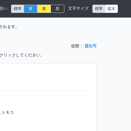
合い
文字サイズ
標準
青
黄
黒
標準
拡大
されます。
状態：
貸出可
をクリックしてください。
,トモコ