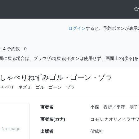
色
ログイン
すると、予約ボタンが表示
：4
予約数：0
面に戻る場合は、ブラウザの[戻る]ボタンは使用せず、画面上の[戻る]
しゃべりねずみゴル・ゴーン・ゾラ
シャベリ ネズミ ゴル ゴーン ゾラ
著者名
小森 香折／平澤 朋子
著者名(カナ)
コモリ,カオリ／ヒラサワ
No image
出版者
偕成社