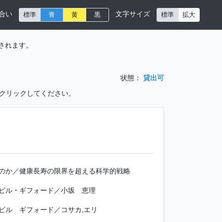
合い
文字サイズ
標準
青
黄
黒
標準
拡大
されます。
状態：
貸出可
をクリックしてください。
のか／健康長寿の限界を超える科学的戦略
ビル・ギフォード／小坂 恵理
ビル ギフォード／コサカ,エリ