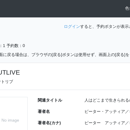
色
ログイン
すると、予約ボタンが表示
：1
予約数：0
面に戻る場合は、ブラウザの[戻る]ボタンは使用せず、画面上の[戻る]
UTLIVE
ウトリブ
関連タイトル
人はどこまで生きられる
著者名
ピーター・アッティア／
No image
著者名(カナ)
ピーター アッティア／