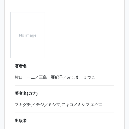
No image
著者名
牧口 一二／三島 亜紀子／みしま えつこ
著者名(カナ)
マキグチ,イチジ／ミシマ,アキコ／ミシマ,エツコ
出版者