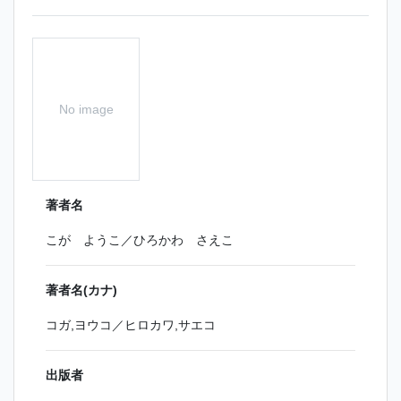
No image
著者名
こが ようこ／ひろかわ さえこ
著者名(カナ)
コガ,ヨウコ／ヒロカワ,サエコ
出版者