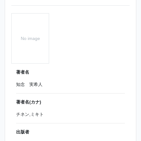
No image
著者名
知念 実希人
著者名(カナ)
チネン,ミキト
出版者