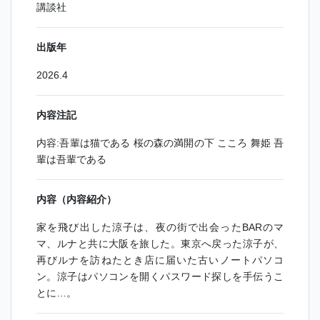
講談社
出版年
2026.4
内容注記
内容:吾輩は猫である 桜の森の満開の下 こころ 舞姫 吾
輩は吾輩である
内容（内容紹介）
家を飛び出した涼子は、夜の街で出会ったBARのマ
マ、ルナと共に大阪を旅した。東京へ戻った涼子が、
再びルナを訪ねたとき店に届いた古いノートパソコ
ン。涼子はパソコンを開くパスワード探しを手伝うこ
とに…。