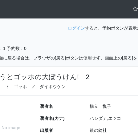
色
ログイン
すると、予約ボタンが表示
：1
予約数：0
面に戻る場合は、ブラウザの[戻る]ボタンは使用せず、画面上の[戻る]
うとゴッホの大ぼうけん! 2
ウ ト ゴッホ ノ ダイボウケン
著者名
橋立 悦子
著者名(カナ)
ハシダテ,エツコ
No image
出版者
銀の鈴社