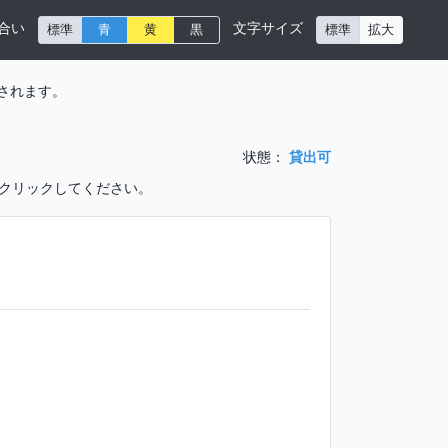
合い
文字サイズ
標準
青
黄
黒
標準
拡大
されます。
状態：
貸出可
をクリックしてください。