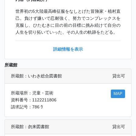
世界初の5大陸最高峰征服をなしとげた冒険家・植村直
己。負けず嫌いで忍耐強く、努力でコンプレックスを
克服し、ひたむきに目の前の目標に挑み続けて自分の
人生を切り拓いていった、その人生の軌跡をたどる。
詳細情報を表示
所蔵館
所蔵館：いわき総合図書館
貸出可
所蔵場所：児童・芸術
MAP
資料番号：1122211806
請求記号：786 ｳ
所蔵館：勿来図書館
貸出可