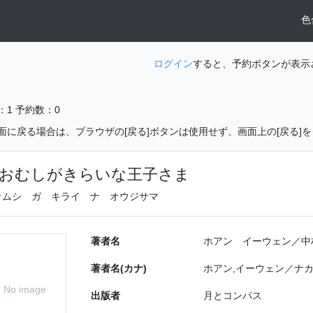
色
ログイン
すると、予約ボタンが表示
：1
予約数：0
面に戻る場合は、ブラウザの[戻る]ボタンは使用せず、画面上の[戻る]
おむしがきらいな王子さま
オムシ ガ キライ ナ オウジサマ
著者名
ホアン イーウェン／中
著者名(カナ)
ホアン,イーウェン／ナカ
No image
出版者
月とコンパス