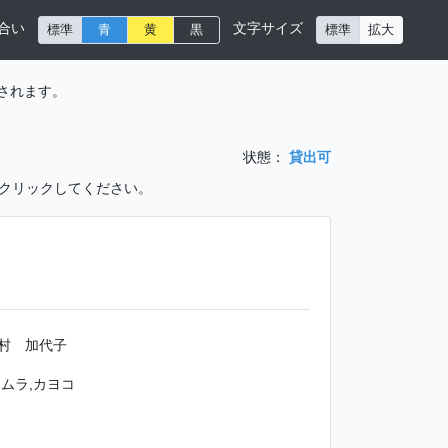
合い
文字サイズ
標準
青
黄
黒
標準
拡大
されます。
状態：
貸出可
をクリックしてください。
村 加代子
ムラ,カヨコ