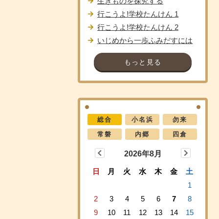
生きものを探究する
行こうよ!学校たんけん 1
行こうよ!学校たんけん 2
いじめから一歩ふみだすには
もっと見る
総合
小名浜
勿来
常磐
内郷
四倉
2026年8月
日
月
火
水
木
金
土
1
2
3
4
5
6
7
8
9
10
11
12
13
14
15