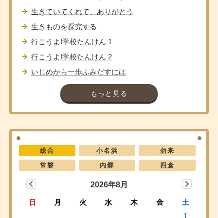
生きていてくれて、ありがとう
生きものを探究する
行こうよ!学校たんけん 1
行こうよ!学校たんけん 2
いじめから一歩ふみだすには
もっと見る
総合
小名浜
勿来
常磐
内郷
四倉
2026年8月
日
月
火
水
木
金
土
1