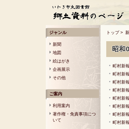
ジャンル
トップ
>
新聞
昭和
地図
絵はがき
町村新報
企画展示
町村新報
その他
町村新報
町村新報
ご案内
町村新報
利用案内
町村新報
著作権・免責事項につ
町村新報
いて
町村新報