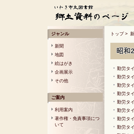
ジャンル
トップ
>
新聞
昭和
地図
絵はがき
勤労タイ
企画展示
勤労タイ
その他
勤労タイ
勤労タイ
ご案内
勤労タイ
利用案内
勤労タイ
著作権・免責事項につ
勤労タイ
いて
勤労タイ