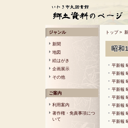
ジャンル
トップ
>
新聞
昭和
地図
絵はがき
平新報 
企画展示
平新報 
その他
平新報 
平新報 
ご案内
平新報 
利用案内
平新報 
著作権・免責事項につ
平新報 
いて
平新報 