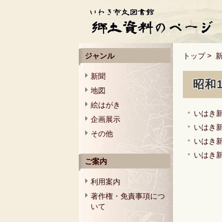
ジャンル
トップ
>
新聞
昭和
地図
絵はがき
いはき新
企画展示
いはき新
その他
いはき新
いはき新
ご案内
利用案内
著作権・免責事項につ
いて