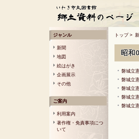
ジャンル
トップ
>
新聞
昭和
地図
絵はがき
磐城立憲
企画展示
磐城立憲
その他
磐城立憲
磐城立憲
ご案内
磐城立憲
利用案内
著作権・免責事項につ
いて