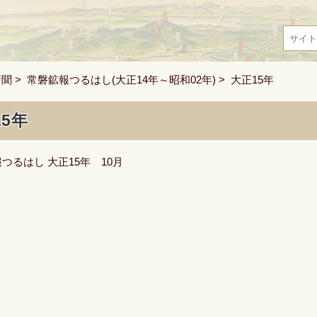
新聞
>
常磐鉱報つるはし(大正14年～昭和02年)
> 大正15年
15年
つるはし 大正15年 10月