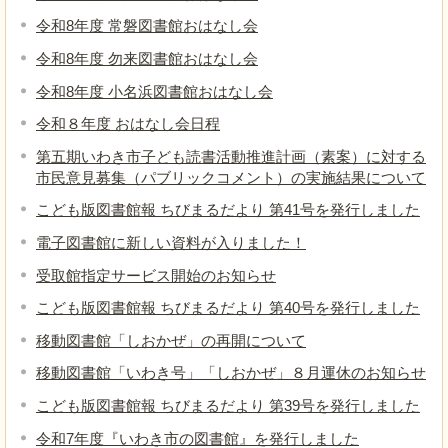
令和8年度 常磐図書館おはなし会
令和8年度 勿来図書館おはなし会
令和8年度 小名浜図書館おはなし会
令和８年度 おはなし会日程
第五期いわき市子ども読書活動推進計画（素案）に対する
市民意見募集（パブリックコメント）の実施結果について
こども版図書館報 ちびまるだより 第41号を発行しました
電子図書館に新しい資料が入りました！
受取館指定サービス開始のお知らせ
こども版図書館報 ちびまるだより 第40号を発行しました
移動図書館「しおかぜ」の再開について
移動図書館「いわき号」「しおかぜ」８月運休のお知らせ
こども版図書館報 ちびまるだより 第39号を発行しました
令和7年度『いわき市の図書館』を発行しました