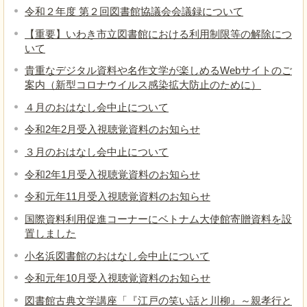
令和２年度 第２回図書館協議会会議録について
【重要】いわき市立図書館における利用制限等の解除につ
いて
貴重なデジタル資料や名作文学が楽しめるWebサイトのご
案内（新型コロナウイルス感染拡大防止のために）
４月のおはなし会中止について
令和2年2月受入視聴覚資料のお知らせ
３月のおはなし会中止について
令和2年1月受入視聴覚資料のお知らせ
令和元年11月受入視聴覚資料のお知らせ
国際資料利用促進コーナーにベトナム大使館寄贈資料を設
置しました
小名浜図書館のおはなし会中止について
令和元年10月受入視聴覚資料のお知らせ
図書館古典文学講座「『江戸の笑い話と川柳』～親孝行と