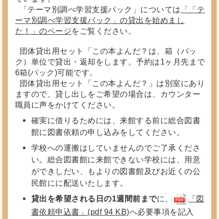
「テーマ別調べ学習支援パック」については
「「テ
ーマ別調べ学習支援パック」の貸出を始めまし
た！」のページ
をご覧ください。
団体貸出用セット「この本よんだ？は、箱（パッ
ク）単位で貸出・返却をします。予約は1ヶ月先まで
6箱(パック)可能です。
団体貸出用セット「この本よんだ？」は別室にあり
ますので、貸し出しをご希望の場合は、カウンター
職員に声をかけてください。
確実に借りるためには、来館する前に総合図書
館に図書依頼の申し込みをしてください。
学校への運搬はしていませんのでご了承くださ
い。総合図書館に来館できない学校には、用意
ができしだい、もよりの図書館及びお近くの公
民館にに配送いたします。
貸出を希望される日の1週間前まで
に、
「図
書依頼申込書」(pdf 94 KB)
へ必要事項を記入