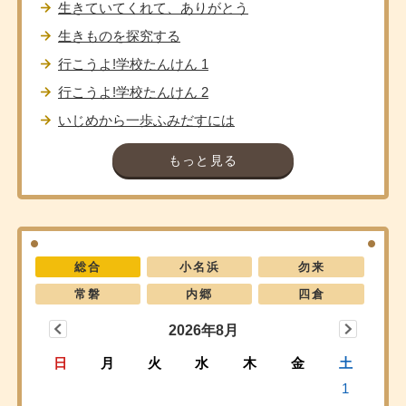
生きていてくれて、ありがとう
生きものを探究する
行こうよ!学校たんけん 1
行こうよ!学校たんけん 2
いじめから一歩ふみだすには
もっと見る
総合
小名浜
勿来
常磐
内郷
四倉
2026年8月
日
月
火
水
木
金
土
1