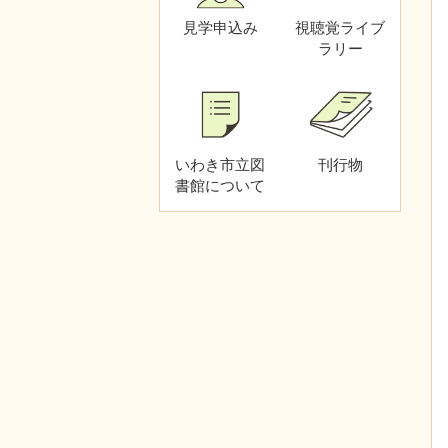
見学申込み
視聴覚
ライブ
ラリー
いわき市立図
刊行物
書館
について