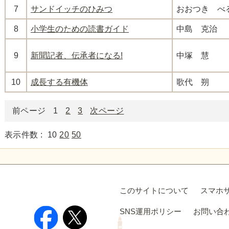
7
サンドイッチのひみつ
おおつき べ
8
小学生のための読書ガイド
中島 克治
9
新聞記者、伝承者になる!
中塚 慧
10
成長する有機体
歌代 朔
前ページ
1
2
3
次ページ
表示件数 :
10
20
50
このサイトについて
スマホ
SNS運用ポリシー
お問い合