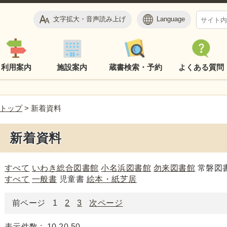
文字拡大・音声読み上げ
Language
利用案内
施設案内
蔵書検索・予約
よくある質問
トップ
> 新着資料
新着資料
すべて
いわき総合図書館
小名浜図書館
勿来図書館
常磐図
すべて
一般書
児童書
絵本・紙芝居
前ページ
1
2
3
次ページ
表示件数 :
10
20
50