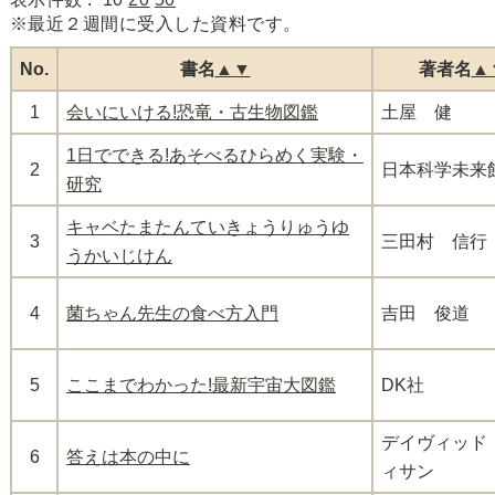
※最近２週間に受入した資料です。
No.
書名
▲
▼
著者名
▲
1
会いにいける!恐竜・古生物図鑑
土屋 健
1日でできる!あそべるひらめく実験・
2
日本科学未来
研究
キャベたまたんていきょうりゅうゆ
3
三田村 信行
うかいじけん
4
菌ちゃん先生の食べ方入門
吉田 俊道
5
ここまでわかった!最新宇宙大図鑑
DK社
デイヴィッド
6
答えは本の中に
ィサン