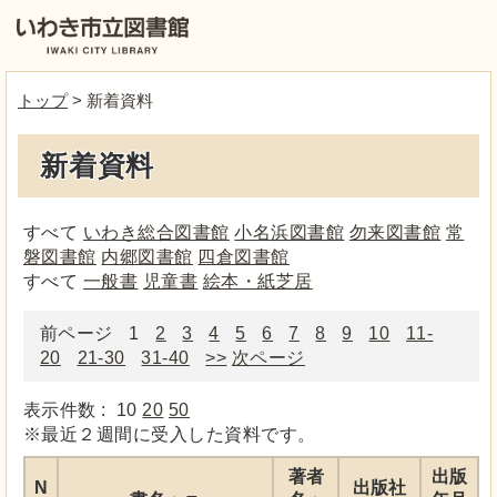
トップ
> 新着資料
新着資料
すべて
いわき総合図書館
小名浜図書館
勿来図書館
常
磐図書館
内郷図書館
四倉図書館
すべて
一般書
児童書
絵本・紙芝居
前ページ
1
2
3
4
5
6
7
8
9
10
11-
20
21-30
31-40
>>
次ページ
表示件数 :
10
20
50
※最近２週間に受入した資料です。
著者
出版
N
出版社