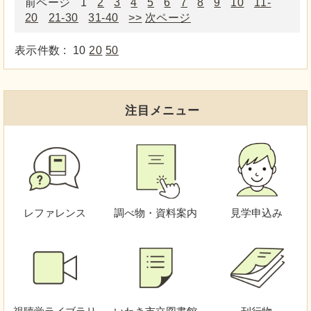
前ページ
1
2
3
4
5
6
7
8
9
10
11-
20
21-30
31-40
>>
次ページ
表示件数 :
10
20
50
注目メニュー
レファレンス
調べ物・資料案内
見学申込み