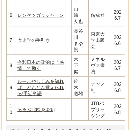
山
202
6
レンケツガッシャーン
崎
偕成社
6.7
友也
長谷
東京大
川
202
7
歴史学の手引き
学出版
まゆ
6.6
会
帆
木
ミネル
令和日本の政治は「感
202
8
下
ヴァ書
情」で動く
6.7
健
房
ルールやしくみを知れ
鈴
ナツメ
202
9
ば、どんどん覚えられ
木
社
6.8
る!手話単語
道雄
JTBパ
1
202
るるぶ北欧 [2026]
ブリッ
0
6.8
シング