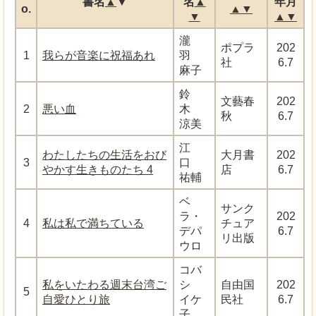
書名
▲
▼
名
▲
年月
o.
▲
▼
▼
▲
▼
瀧
ポプラ
202
1
我らが音楽に祝福あれ
羽
社
6.7
麻子
鈴
文藝春
202
2
悪い血
木
秋
6.7
涼美
江
わたしたちの生活をおび
大月書
202
3
口
やかす生きものたち 4
店
6.7
祐輔
ベ
サンク
ラ・
202
4
私は私で満ちている
チュア
デパ
6.7
リ出版
ウロ
コバ
私をいたわる週末台湾ご
シ
自由国
202
5
自愛ひとり旅
イケ
民社
6.7
子