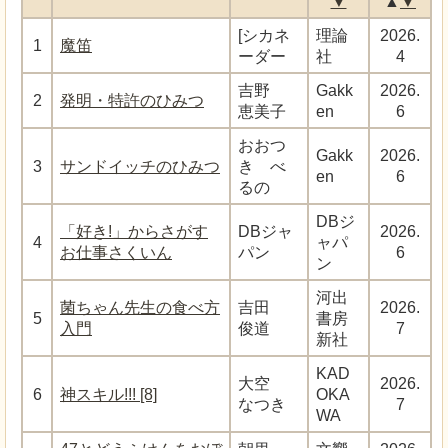
▼
▲
▼
[シカネ
理論
2026.
1
魔笛
ーダー
社
4
吉野
Gakk
2026.
2
発明・特許のひみつ
恵美子
en
6
おおつ
Gakk
2026.
3
サンドイッチのひみつ
き べ
en
6
るの
DBジ
「好き!」からさがす
DBジャ
2026.
4
ャパ
お仕事さくいん
パン
6
ン
河出
菌ちゃん先生の食べ方
吉田
2026.
5
書房
入門
俊道
7
新社
KAD
大空
2026.
6
神スキル!!! [8]
OKA
なつき
7
WA