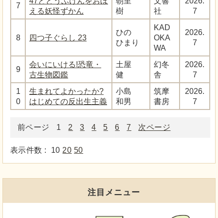
47とどうふけんをおぼ
朝里
文響
2026.
7
える妖怪ずかん
樹
社
7
KAD
ひの
2026.
8
四つ子ぐらし 23
OKA
ひまり
7
WA
会いにいける!恐竜・
土屋
幻冬
2026.
9
古生物図鑑
健
舎
7
1
生まれてよかったか?
小島
筑摩
2026.
0
はじめての反出生主義
和男
書房
7
前ページ
1
2
3
4
5
6
7
次ページ
表示件数 :
10
20
50
注目メニュー