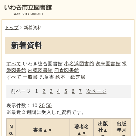
トップ
> 新着資料
新着資料
すべて
いわき総合図書館
小名浜図書館
勿来図書館
常
磐図書館
内郷図書館
四倉図書館
すべて
一般書
児童書
絵本・紙芝居
前ページ
1
2
3
4
5
6
7
次ページ
表示件数 :
10
20
50
※最近２週間に受入した資料です。
出版
出版
N
著者名
書名
▲
▼
社
▲
年月
o.
▲
▼