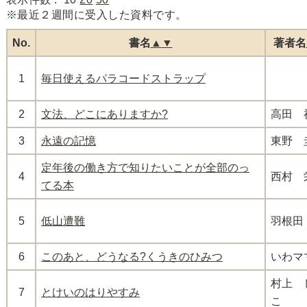
※最近２週間に受入した資料です。
No.
書名
▲
▼
著者名
1
毎日使えるパラコードストラップ
2
文法、どこにありますか?
高田 
3
永遠の記憶
東野 
定年後の働き方で知りたいことが全部のっ
4
西村 
てる本
5
低山遭難
羽根田
6
このあと、どうなる?くうきのひみつ
いわマ
村上 
7
とけいのはりやすみ
こ