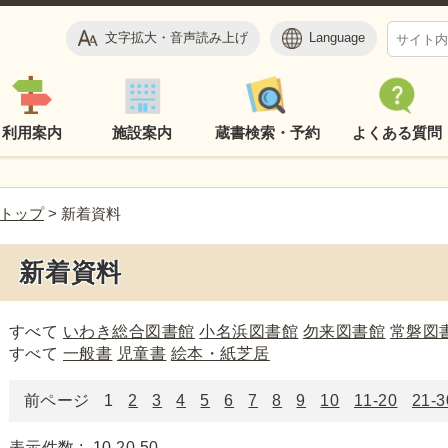
文字拡大・音声読み上げ
Language
利用案内
施設案内
蔵書検索・予約
よくある質問
トップ
> 新着資料
新着資料
すべて
いわき総合図書館
小名浜図書館
勿来図書館
常磐図
すべて
一般書
児童書
絵本・紙芝居
前ページ
1
2
3
4
5
6
7
8
9
10
11-20
21-3
表示件数 :
10
20
50