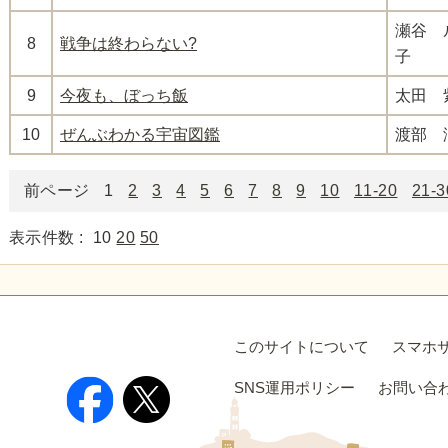
瀬谷 
8
戦争は終わらない?
子
9
今夜も、ぼっち飯
太田 
10
ぜんぶわかる宇宙図鑑
渡部 
前ページ
1
2
3
4
5
6
7
8
9
10
11-20
21-3
表示件数 :
10
20
50
このサイトについて
スマホ
SNS運用ポリシー
お問い合