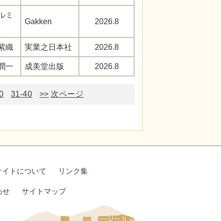
ルミ
Gakken
2026.8
紫織
実業之日本社
2026.8
潤一
成美堂出版
2026.8
0
31-40
>>
次ページ
サイトについて
リンク集
わせ
サイトマップ