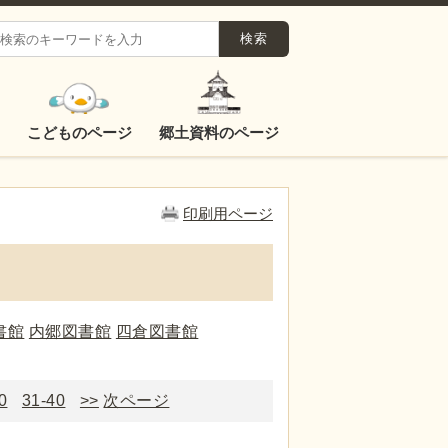
こどものページ
郷土資料のページ
印刷用ページ
書館
内郷図書館
四倉図書館
0
31-40
>>
次ページ