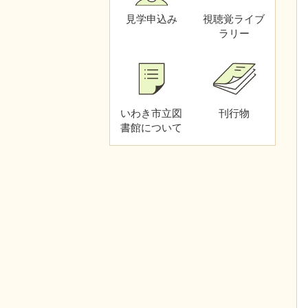
見学申込み
視聴覚
ライブ
ラリー
いわき市立図
刊行物
書館
について