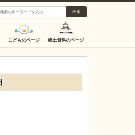
こどものページ
郷土資料のページ
日