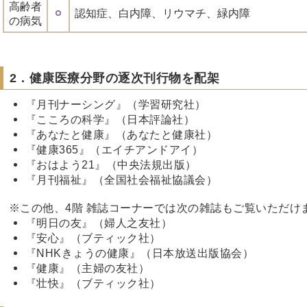
高齢者
認知症、白内障、リウマチ、緑内障
の病気
2．健康医療分野の逐次刊行物を配架
『月刊ナーシング』（学習研究社）
『こころの科学』（日本評論社）
『あなたと健康』（あなたと健康社）
『健康365』（エイチアンドアイ）
『おはよう21』（中央法規出版）
『月刊福祉』（全国社会福祉協議会）
※この他、4階 雑誌コーナーでは次の雑誌もご覧いただけ
『明日の友』（婦人之友社）
『安心』（ブティック社）
『NHKきょうの健康』（日本放送出版協会）
『健康』（主婦の友社）
『壮快』（ブティック社）