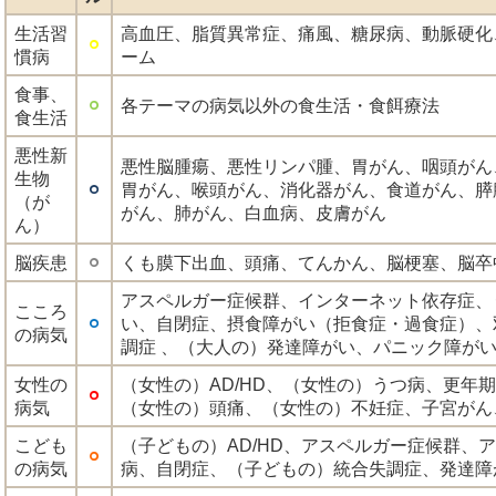
生活習
高血圧、脂質異常症、痛風、糖尿病、動脈硬化
慣病
ーム
食事、
各テーマの病気以外の食生活・食餌療法
食生活
悪性新
悪性脳腫瘍、悪性リンパ腫、胃がん、咽頭がん
生物
胃がん、喉頭がん、消化器がん、食道がん、膵
（が
がん、肺がん、白血病、皮膚がん
ん）
脳疾患
くも膜下出血、頭痛、てんかん、脳梗塞、脳卒
アスペルガー症候群、インターネット依存症、
こころ
い、自閉症、摂食障がい（拒食症・過食症）、
の病気
調症 、（大人の）発達障がい、パニック障が
女性の
（女性の）AD/HD、（女性の）うつ病、更年
病気
（女性の）頭痛、（女性の）不妊症、子宮がん
こども
（子どもの）AD/HD、アスペルガー症候群、
の病気
病、自閉症、（子どもの）統合失調症、発達障