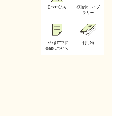
見学申込み
視聴覚
ライブ
ラリー
いわき市立図
刊行物
書館
について