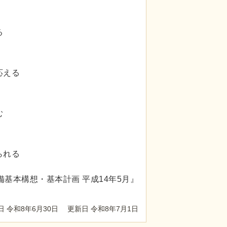
る
応える
む
られる
基本構想・基本計画 平成14年5月』
日 令和8年6月30日
更新日 令和8年7月1日