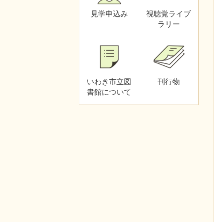
見学申込み
視聴覚
ライブ
ラリー
いわき市立図
刊行物
書館
について