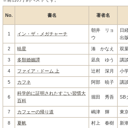
No.
書名
著者名
朝井 リョ
日
1
イン・ザ・メガチャーチ
ウ
出
2
暁星
湊 かなえ
双
3
多類婚姻譚
凪良 ゆう
講
4
ファイア・ドーム 上
辻村 深月
小
5
カフネ
阿部 暁子
講
科学的に証明されたすごい習慣大
6
堀田 秀吾
S
百科
7
カフェーの帰り道
嶋津 輝
東
8
夏帆
村上 春樹
新