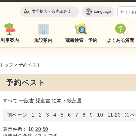
文字拡大・音声読み上げ
Language
利用案内
施設案内
蔵書検索・予約
よくある質問
トップ
> 予約ベスト
予約ベスト
すべて
一般書
児童書
絵本・紙芝居
前ページ
1
2
3
4
5
6
7
8
9
10
11-20
次ペ
表示件数 :
10
20
50
※前日の予約ベストです。