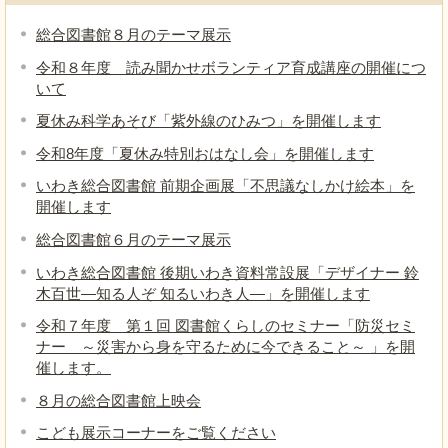
総合図書館８月のテーマ展示
令和８年度 読み聞かせボランティア育成講座の開催につ
いて
夏休み科学あそび「紫外線のひみつ」を開催します
令和8年度「夏休み特別おはなし会」を開催します
いわき総合図書館 前期企画展「不思議なしかけ絵本」を
開催します
総合図書館６月のテーマ展示
いわき総合図書館 後期いわき資料常設展「デザイナー 鈴
木百世―知る人ぞ 知るいわき人―」を開催します
令和７年度 第１回 図書館くらしのセミナー「防災セミ
ナー ～災害から身を守るために今できること～ 」を開
催します。
８月の総合図書館上映会
こども展示コーナーをご覧ください