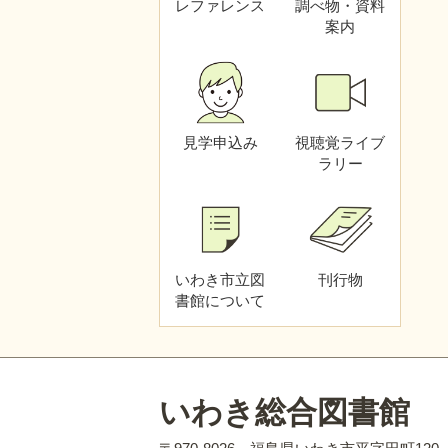
レファレンス
調べ物・資料
第五期いわき市子ども読書活
案内
動推進計画（素案）に対する
市民意見募集（パブリックコ
メント）の実施結果について
こども版図書館報 ちびまる
だより 第41号を発行しまし
見学申込み
視聴覚
ライブ
た
ラリー
電子図書館に新しい資料が入
りました！
受取館指定サービス開始のお
知らせ
いわき市立図
刊行物
こども版図書館報 ちびまる
書館
について
だより 第40号を発行しまし
た
移動図書館「しおかぜ」の再
開について
いわき総合図書館
移動図書館「いわき号」「し
おかぜ」８月運休のお知らせ