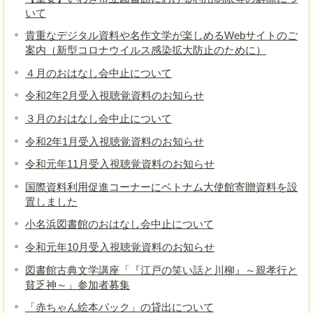
いて
貴重なデジタル資料や名作文学が楽しめるWebサイトのご
案内（新型コロナウイルス感染拡大防止のために）
４月のおはなし会中止について
令和2年2月受入視聴覚資料のお知らせ
３月のおはなし会中止について
令和2年1月受入視聴覚資料のお知らせ
令和元年11月受入視聴覚資料のお知らせ
国際資料利用促進コーナーにベトナム大使館寄贈資料を設
置しました
小名浜図書館のおはなし会中止について
令和元年10月受入視聴覚資料のお知らせ
図書館古典文学講座「『江戸の笑い話と川柳』～親孝行と
貧乏神～」参加者募集
「赤ちゃん絵本パック」の貸出について