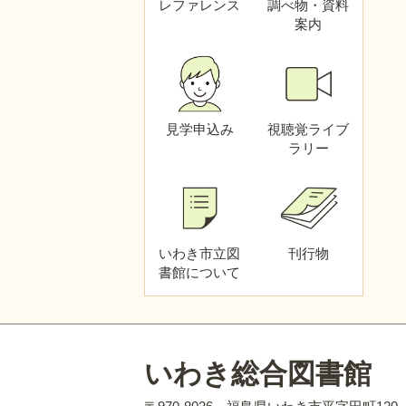
レファレンス
調べ物・資料
Q 借りている資料をなくし
案内
てしまいました。
Q 借りている資料を破いた
り、汚したりしてしまいまし
た。
見学申込み
視聴覚
ライブ
Q メールアドレスを登録し
ラリー
たのに、予約や新着図書・雑
誌メールが届きません。
Q パスワードを忘れてしま
いました。
いわき市立図
刊行物
Q ログインできませんでし
書館
について
た。
Q 図書館で所蔵していない
本を読みたいときは、どうす
ればいいですか？
いわき総合図書館
Q 予約した資料のキャンセ
ル（取り消し）はできます