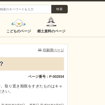
こどものページ
郷土資料のページ
印刷用ページ
？
ページ番号：P-002934
す。取り置き期限をすぎたものはキャ
ださい。