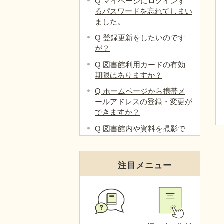
Q マイページにログインす
るパスワードを忘れてしまい
ました。
Q 登録更新をしたいのです
が？
Q 図書館利用カードの有効
期限はありますか？
Q ホームページから携帯メ
ールアドレスの登録・変更が
できますか？
Q 図書館内や資料を撮影で
きますか？
Q 本を寄贈したいときはど
注目メニュー
うすればいいですか？
Q 閲覧席に自分のパソコン
を持ち込んでもいいですか？
Q インターネットを利用で
きるところはありますか？